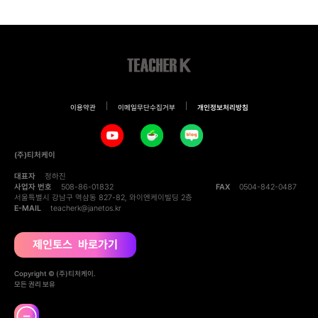
이용약관
이메일무단수집거부
개인정보처리방침
(주)티처케이
대표자
정하진
사업자 번호
508-86-01832
FAX
0504-842-0487
서울특별시 강남구 역삼동 827-82, 와이엔케이빌딩 2층
E-MAIL
teacherk@janetos.kr
제인토스 바로가기
Copyright © (주)티처케이.
모든 권리 보유