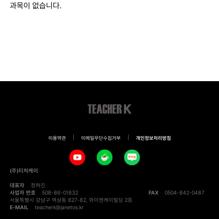
과목이 없습니다.
이용약관
이메일무단수집거부
개인정보처리방침
(주)티처케이
대표자
정하진
사업자 번호
508-86-01832
FAX
0504-842-0487
서울특별시 강남구 역삼동 827-82, 와이엔케이빌딩 2층
E-MAIL
teacherk@janetos.kr