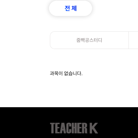
전 체
줌빡공스터디
과목이 없습니다.