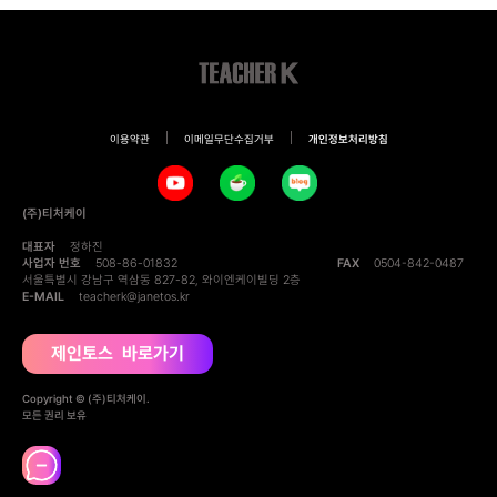
이용약관
이메일무단수집거부
개인정보처리방침
(주)티처케이
대표자
정하진
사업자 번호
508-86-01832
FAX
0504-842-0487
서울특별시 강남구 역삼동 827-82, 와이엔케이빌딩 2층
E-MAIL
teacherk@janetos.kr
제인토스 바로가기
Copyright © (주)티처케이.
모든 권리 보유