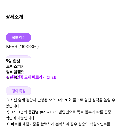
상세소개
목표 점수
IM-AH (110-200점)
교재
5일 완성
토익스피킹
멀티템플릿
※ 실전인강 교재 바로가기 Click!
실전북
강의 특징
1) 최신 출제 경향이 반영된 모의고사 20회 풀이로 실전 감각을 높일 수
있습니다.
2) 07, 11번의 등급별 (IM-AH) 모범답변으로 목표 점수에 따른 집중
학습이 가능합니다.
3) 파트별 채점기준을 완벽하게 분석하여 점수 상승의 핵심포인트를