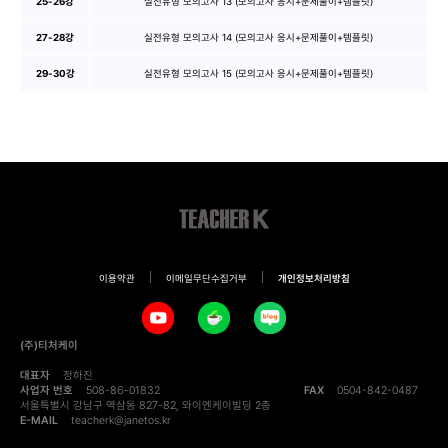
25-26강
실전유형 모의고사 13 (모의고사 응시+문제풀이+템플릿)
27-28강
실전유형 모의고사 14 (모의고사 응시+문제풀이+템플릿)
29-30강
실전유형 모의고사 15 (모의고사 응시+문제풀이+템플릿)
이용약관
이메일무단수집거부
개인정보처리방침
(주)티처케이
대표자
정하진
사업자 번호
508-86-01832
FAX
0504-842-0487
서울특별시 강남구 역삼동 827-82, 와이엔케이빌딩 2층
E-MAIL
teacherk@janetos.kr