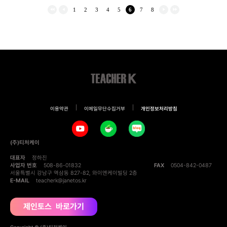
1
2
3
4
5
6
7
8
이용약관
이메일무단수집거부
개인정보처리방침
(주)티처케이
대표자
정하진
사업자 번호
508-86-01832
FAX
0504-842-0487
서울특별시 강남구 역삼동 827-82, 와이엔케이빌딩 2층
E-MAIL
teacherk@janetos.kr
제인토스 바로가기