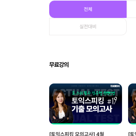
전체
실전대비
무료강의
[토익스피킹 모의고사] 4월
[토